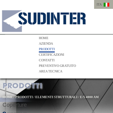
ITA
ITA
ENG
HOME
AZIENDA
PRODOTTI
CERTIFICAZIONI
CONTATTI
PREVENTIVO GRATUITO
AREA TECNICA
PRODOTTI
HOME
/
PRODOTTI
/
ELEMENTI STRUTTURALI
/
E/S 4000 AM
Coperture