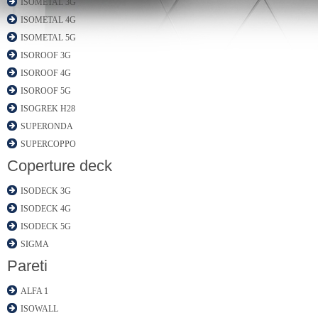
ISOMETAL 3G
ISOMETAL 4G
ISOMETAL 5G
ISOROOF 3G
ISOROOF 4G
ISOROOF 5G
ISOGREK H28
SUPERONDA
SUPERCOPPO
Coperture deck
ISODECK 3G
ISODECK 4G
ISODECK 5G
SIGMA
Pareti
ALFA 1
ISOWALL