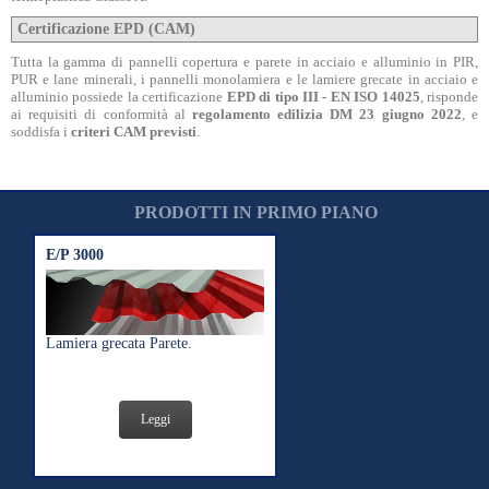
Certificazione EPD (CAM)
Tutta la gamma di pannelli copertura e parete in acciaio e alluminio in PIR,
PUR e lane minerali, i pannelli monolamiera e le lamiere grecate in acciaio e
alluminio possiede la certificazione
EPD di tipo III - EN ISO 14025
, risponde
ai requisiti di conformità al
regolamento edilizia DM 23 giugno 2022
, e
soddisfa i
criteri CAM previsti
.
PRODOTTI IN PRIMO PIANO
E/P 3000
Lamiera grecata Parete.
Leggi