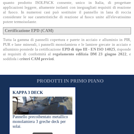
quanto prodotto ISOLPACK consente, unico in Italia, di progettare
applicazioni leggere, altamente isolanti con ineguagliati requisiti di reazione
al fuoco. In numerosi casi può sostituire il pannello in lana di roccia
considerate le sue caratteristiche di reazione al fuoco unite all'elevatissimo
potere termoisolante.
Certificazione EPD (CAM)
Tutta la gamma di pannelli copertura e parete in acciaio e alluminio in PIR,
PUR e lane minerali, i pannelli monolamiera e le lamiere grecate in acciaio e
alluminio possiede la certificazione
EPD di tipo III - EN ISO 14025
, risponde
ai requisiti di conformità al
regolamento edilizia DM 23 giugno 2022
, e
soddisfa i
criteri CAM previsti
.
PRODOTTI IN PRIMO PIANO
KAPPA 3 DECK
Pannello precoibentato metallico
monolamiera 3 greche deck per
solai.