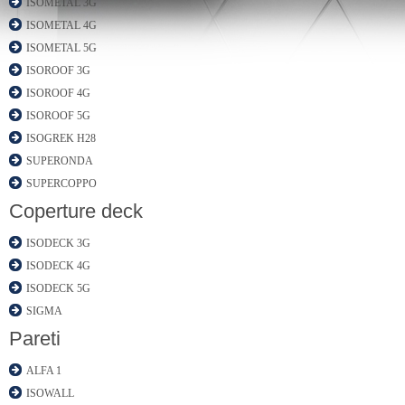
ISOMETAL 3G
ISOMETAL 4G
ISOMETAL 5G
ISOROOF 3G
ISOROOF 4G
ISOROOF 5G
ISOGREK H28
SUPERONDA
SUPERCOPPO
Coperture deck
ISODECK 3G
ISODECK 4G
ISODECK 5G
SIGMA
Pareti
ALFA 1
ISOWALL